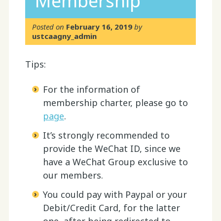
Membership
Posted on
February 16, 2019
by
ustcaagny_admin
Tips:
For the information of
membership charter, please go to
page
.
It’s strongly recommended to
provide the WeChat ID, since we
have a WeChat Group exclusive to
our members.
You could pay with Paypal or your
Debit/Credit Card, for the latter
one, after being redirected to