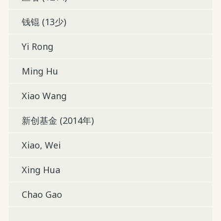
钱锟 (13少)
Yi Rong
Ming Hu
Xiao Wang
新创基金 (2014年)
Xiao, Wei
Xing Hua
Chao Gao