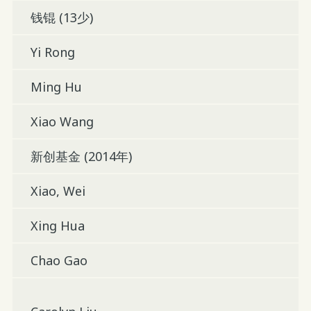
钱锟 (13少)
Yi Rong
Ming Hu
Xiao Wang
新创基金 (2014年)
Xiao, Wei
Xing Hua
Chao Gao