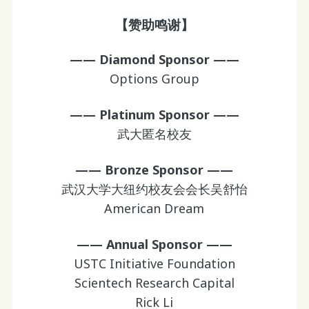
【赞助鸣谢】
—— Diamond Sponsor ——
Options Group
—— Platinum Sponsor ——
武大匿名校友
—— Bronze Sponsor ——
武汉大学大纽约校友会会长吴舒怡
American Dream
—— Annual Sponsor ——
USTC Initiative Foundation
Scientech Research Capital
Rick Li