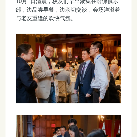
10月1日清晨，校友们早早聚集在哈佛俱乐
部，边品尝早餐，边亲切交谈，会场洋溢着
与老友重逢的欢快气氛。