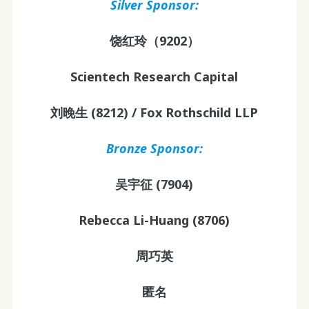
Silver Sponsor:
饶红玲（9202）
Scientech Research Capital
刘晚生 (8212) / Fox Rothschild LLP
Bronze Sponsor:
吴宇征 (7904)
Rebecca Li-Huang (8706)
周巧英
匿名