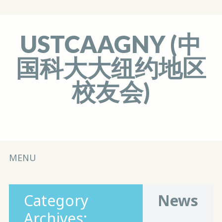
USTCAAGNY (中
国科大大纽约地区
校友会)
Main menu
Skip
MENU
to
content
Category
News
Archives: