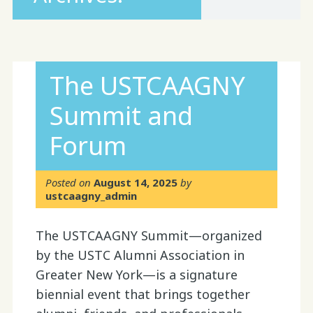
The USTCAAGNY
Summit and
Forum
Posted on
August 14, 2025
by
ustcaagny_admin
The USTCAAGNY Summit—organized
by the USTC Alumni Association in
Greater New York—is a signature
biennial event that brings together