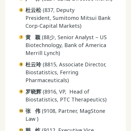
杜云松
(837, Deputy
President, Sumitomo Mitsui Bank
Corp-Capital Markets)
黄 颖
(88少, Senior Analyst – US
Biotechnology, Bank of America
Merrill Lynch)
杜云玲
(8815, Associate Director,
Biostatistics, Ferring
Pharmaceuticals)
罗晓辉
(8916, VP, Head of
Biostatistics, PTC Therapeutics)
张 伟
(9108, Partner, MagStone
Law )
韩 屹
(9112, Executive Vice