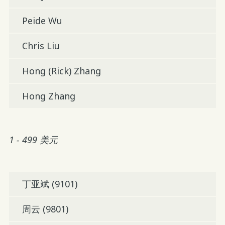
Peide Wu
Chris Liu
Hong (Rick) Zhang
Hong Zhang
1 - 499 美元
丁亚斌 (9101)
周云 (9801)